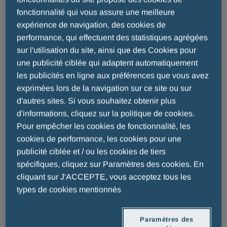
OBJECTIFS ET DESTINATAIRES DU SITE
fonctionnalité qui vous assure une meilleure
MENARINI est un laboratoire pharmaceutique
expérience de navigation, des cookies de
performance, qui effectuent des statistiques agrégées
dont la mission est de développer, produire et
sur l'utilisation du site, ainsi que des Cookies pour
commercialiser des produits destinés à améliorer
une publicité ciblée qui adaptent automatiquement
la santé humaine.
les publicités en ligne aux préférences que vous avez
Le Site est destiné au grand public (ci-après le ou
exprimées lors de la navigation sur ce site ou sur
d'autres sites. Si vous souhaitez obtenir plus
les « Utilisateur(s) »). Il a pour but de fournir une
d'informations, cliquez sur la politique de cookies.
information institutionnelle des activités des
Pour empêcher les cookies de fonctionnalité, les
Laboratoires MENARINI en France..
cookies de performance, les cookies pour une
publicité ciblée et / ou les cookies de tiers
Le Site est également accessible au personnel de
spécifiques, cliquez sur Paramètres des cookies. En
Menarini ou aux éventuelles personnes
cliquant sur J'ACCEPTE, vous acceptez tous les
désignées par Menarini en charge de la
types de cookies mentionnés
modération, de l’administration et/ou de la
maintenance du Site.
Paramètres des