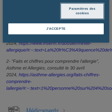
au plan mondial.
Paramètres des
cookies
Sources :
J'ACCEPTE
1- "Rhinite allergique", Inserm, consulté le 30 avril
2024,
https://www.inserm.fr/dossier/rhinite-
allergique/#:~:text=La%20fr%C3%A9quence%20d
2- "Faits et chiffres pour comprendre l'allergie",
Asthme et Allergies, consulté le 30 avril
2024,
https://asthme-allergies.org/faits-chiffres-
comprendre-
lallergie/#:~:text=1%20personne%20sur%204%20so
Médicaments