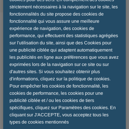
strictement nécessaires à la navigation sur le site, les
fonctionnalités du site propose des cookies de
Allergologie
fonctionnalité qui vous assure une meilleure
expérience de navigation, des cookies de
performance, qui effectuent des statistiques agrégées
Menarini se positionne dans le domaine de
sur l'utilisation du site, ainsi que des Cookies pour
l'allergologie, en mettant l'accent sur des
une publicité ciblée qui adaptent automatiquement
affections répandues telles que la rhinite
les publicités en ligne aux préférences que vous avez
allergique ou les allergies oculaires.
exprimées lors de la navigation sur ce site ou sur
d'autres sites. Si vous souhaitez obtenir plus
La fréquence de la rhinite allergique a été
d'informations, cliquez sur la politique de cookies.
multipliée par quatre au cours des trois dernières
Pour empêcher les cookies de fonctionnalité, les
décennies, affectant à présent plus de 25% de la
cookies de performance, les cookies pour une
population générale en France
publicité ciblée et / ou les cookies de tiers
spécifiques, cliquez sur Paramètres des cookies. En
En 2050, 50 % de la population mondiale sera
cliquant sur J'ACCEPTE, vous acceptez tous les
affectée par au moins une maladie allergique
types de cookies mentionnés
selon l’OMS* qui classe l’allergie « 4ème maladie