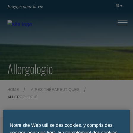
FR
Engagé pour la vie
Allergologie
HOME
AIRES THÉRAPEUTIQUES
ALLERGOLOGIE
Notre site Web utilise des cookies, y compris des
MENU
cookies pour des tiers. En complément des cookies