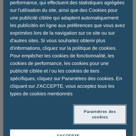
Bienvenue sur notre page dédiée à nos
performance, qui effectuent des statistiques agrégées
sur l'utilisation du site, ainsi que des Cookies pour
engagements et à notre exigence de
une publicité ciblée qui adaptent automatiquement
transparence dans la conduite de nos activités.
les publicités en ligne aux préférences que vous avez
exprimées lors de la navigation sur ce site ou sur
En tant qu'acteur responsable, nous considérons
d'autres sites. Si vous souhaitez obtenir plus
que ces principes nous obligent auprès des
d'informations, cliquez sur la politique de cookies.
patients, des professionnels de santé, et de nos
Pour empêcher les cookies de fonctionnalité, les
partenaires du monde de la santé.
cookies de performance, les cookies pour une
publicité ciblée et / ou les cookies de tiers
Explorez ces pages pour en apprendre
spécifiques, cliquez sur Paramètres des cookies. En
davantage sur notre implication dans la société et
cliquant sur J'ACCEPTE, vous acceptez tous les
sur la manière dont nous vivons nos principes au
types de cookies mentionnés
quotidien.
Paramètres des
LIENS DE TRANSPARENCE
cookies
QUALITÉ DE L'INFORMATION PROMOTIONNELLE
PROGRAMME ANTICORRUPTION